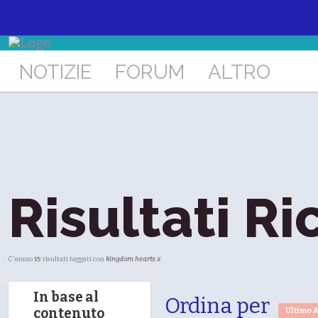
NOTIZIE
FORUM
ALTRO
Risultati Ri
C'erano
15
risultati taggati con
kingdom hearts x
In base al
Ordina per
contenuto
Ultimo 