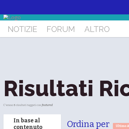
NOTIZIE
FORUM
ALTRO
Risultati Ri
C'erano
5
risultati taggati con
featured
In base al
Ordina per
contenuto
Ultimo 