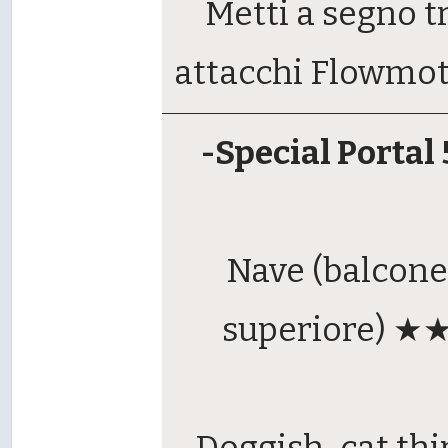
Metti a segno t
attacchi Flowmo
-Special Portal 
Nave (balcone
superiore) ★
Doggish-cat thi