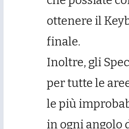
che possiate com
ottenere il Ke
finale.
Inoltre, gli Spe
per tutte le ar
le più improbab
in ogni angolo 