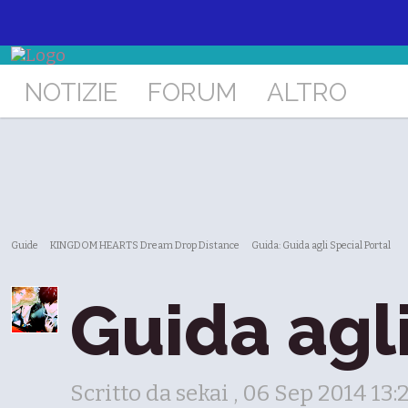
NOTIZIE
FORUM
ALTRO
Guide
KINGDOM HEARTS Dream Drop Distance
Guida: Guida agli Special Portal
Guida agli
Scritto da sekai , 06 Sep 2014 13