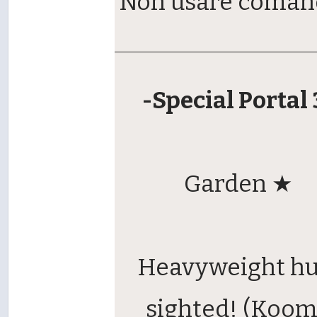
Non usare coman
-Special Portal 
Garden ★
Heavyweight hu
sighted! (Koo