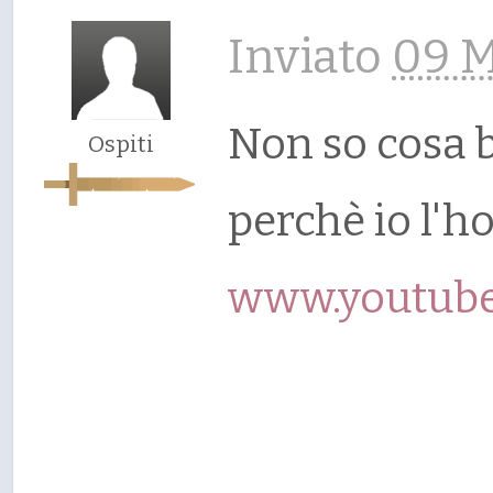
Inviato
09 M
Non so cosa b
Ospiti
perchè io l'h
www.youtube