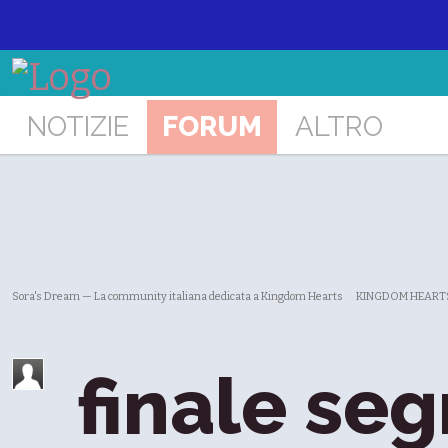
NOTIZIE
FORUM
ALTRO
Sora's Dream — La community italiana dedicata a Kingdom Hearts
KINGDOM HEARTS 
finale seg