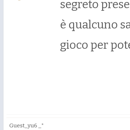
segreto presen
è qualcuno sa
gioco per pote
Guest_yu6 _*