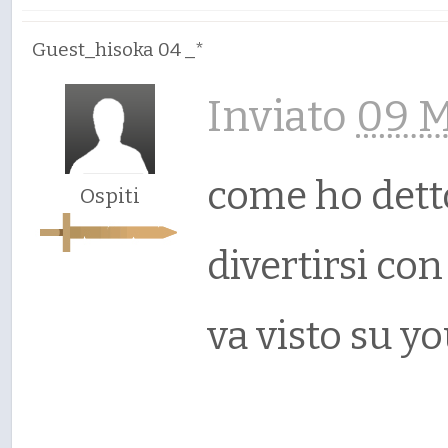
Guest_hisoka 04 _*
Inviato
09 M
come ho detto
Ospiti
divertirsi con
va visto su y