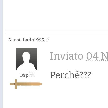
Guest_bado1995 _*
Inviato
04 N
Perchè???
Ospiti