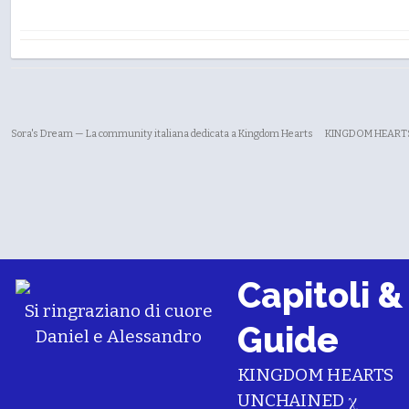
Sora's Dream — La community italiana dedicata a Kingdom Hearts
KINGDOM HEARTS 
Capitoli &
Si ringraziano di cuore
Guide
Daniel
e
Alessandro
KINGDOM HEARTS
UNCHAINED χ