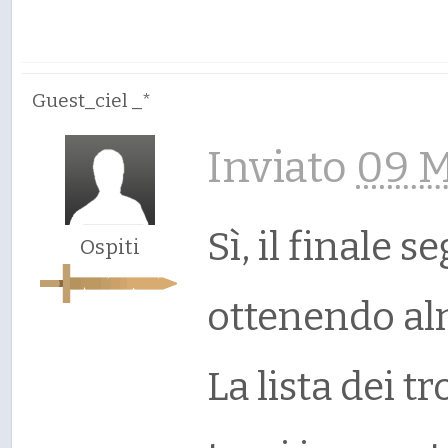
Guest_ciel _*
Inviato
09 M
Sì, il finale s
Ospiti
ottenendo al
La lista dei tr