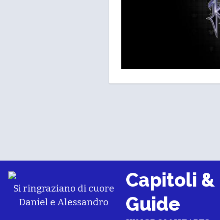
Capitoli &
Si ringraziano di cuore
Guide
Daniel
e
Alessandro