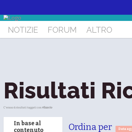
NOTIZIE
FORUM
ALTRO
Risultati Ri
C'erano
1
risultati taggati con
rilascio
In base al
Ordina per
contenuto
Data ag