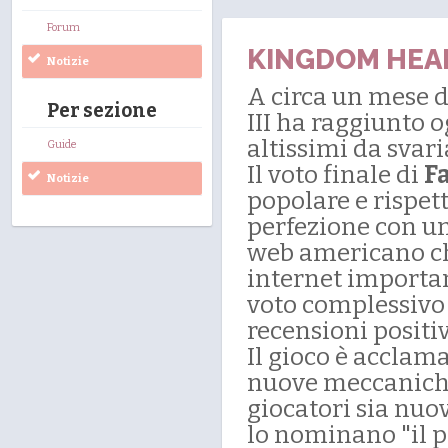
Forum
KINGDOM HEART
Notizie
A circa un mese 
Per sezione
III ha raggiunto 
altissimi da svari
Guide
Il voto finale di
F
Notizie
popolare e rispet
perfezione con u
web americano che
internet important
voto complessivo
recensioni positiv
Il gioco è acclama
nuove meccaniche 
giocatori sia nuo
lo nominano "il pi