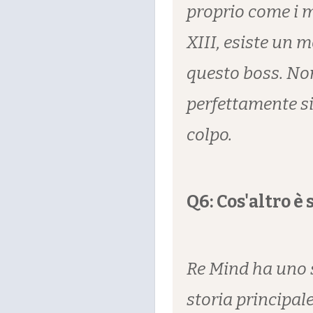
proprio come i 
XIII, esiste un 
questo boss. Non 
perfettamente si
colpo.
Q6: Cos'altro è
Re Mind ha uno s
storia principale