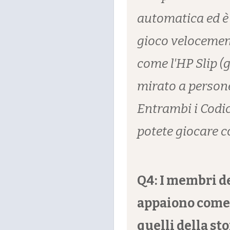
automatica ed è 
gioco velocement
come l'HP Slip (
mirato a persone
Entrambi i Codic
potete giocare co
Q4: I membri d
appaiono come 
quelli della sto