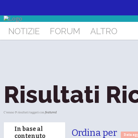
NOTIZIE
FORUM
ALTRO
Risultati Ri
C'erano
7
risultati taggati con
featured
In base al
Ordina per
contenuto
Data ag