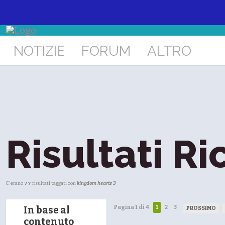
NOTIZIE
FORUM
ALTRO
Risultati Ri
C'erano
77
risultati taggati con
kingdom hearts 3
Pagina 1 di 4
1
2
3
In base al
PROSSIMO
contenuto