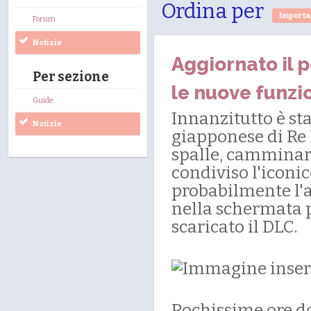
Ordina per
Import
Forum
Notizie
Aggiornato il 
Per sezione
le nuove funzi
Guide
Innanzitutto è st
Notizie
giapponese di Re 
spalle, camminare
condiviso l'iconic
probabilmente l'
nella schermata p
scaricato il DLC.
Pochissime ore do