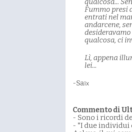
qualcosa... Sen
Fummo presi da
entrati nel ma
andarcene, sen
desideravamo a
qualcosa, ci in
Lì, appena illu
lei...
-Sa
ïx
Commento di Ul
- Sono i ricordi d
- "I due individui