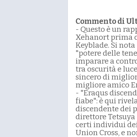
Commento di Ul
- Questo è un rapp
Xehanort prima c
Keyblade. Si nota
"potere delle ten
imparare a control
tra oscurità e luc
sincero di miglio
migliore amico E
- "Eraqus discende
fiabe": è qui rive
discendente dei p
direttore Tetsuya
certi individui d
Union Cross, e no