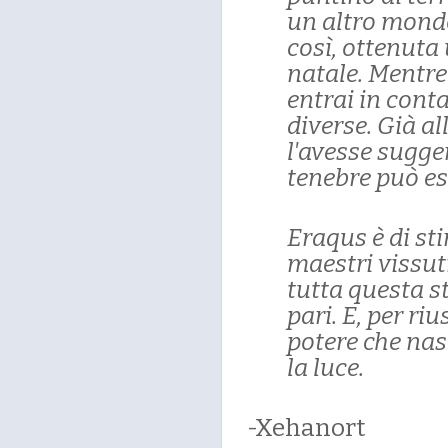
un altro mondo,
così, ottenuta 
natale. Mentre
entrai in cont
diverse. Già al
l'avesse sugger
tenebre può es
Eraqus è di st
maestri vissuti
tutta questa s
pari. E, per ri
potere che nasc
la luce.
-Xehanort