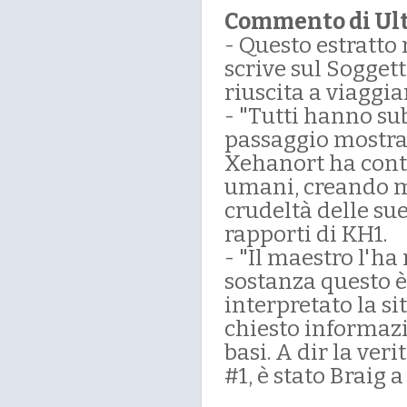
Commento di Ul
- Questo estratto
scrive sul Soggett
riuscita a viaggia
- "Tutti hanno su
passaggio mostra 
Xehanort ha conti
umani, creando mol
crudeltà delle sue
rapporti di KH1.
- "Il maestro l'ha
sostanza questo è
interpretato la s
chiesto informaz
basi. A dir la ver
#1, è stato Braig a