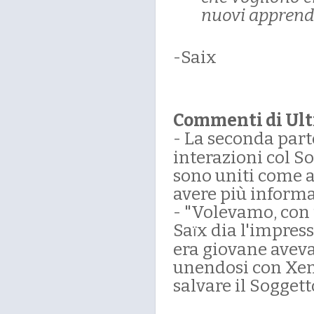
nuovi apprendi
-Saix
Commenti di Ul
- La seconda parte
interazioni col So
sono uniti come a
avere più informa
- "Volevamo, con t
Sa
x dia l'impres
ï
era giovane aveva
unendosi con Xem
salvare il Soggett