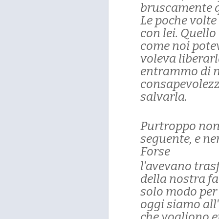
bruscamente q
Le poche volte
con lei. Quell
come noi potev
voleva liberarla
entrammo di na
consapevolezza
salvarla.
Purtroppo non 
seguente, e ne
Forse
l'avevano tras
della nostra f
solo modo per 
oggi siamo all
che vogliono e