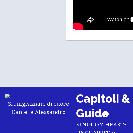
Capitoli &
Si ringraziano di cuore
Guide
Daniel
e
Alessandro
KINGDOM HEARTS
UNCHAINED χ