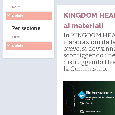
Forum
KINGDOM HEARTS
Notizie
ai materiali
Per sezione
In KINGDOM HEART
Guide
elaborazioni da f
Notizie
breve, si dovranno
sconfiggendo i nem
distruggendo Hear
la Gummiship.