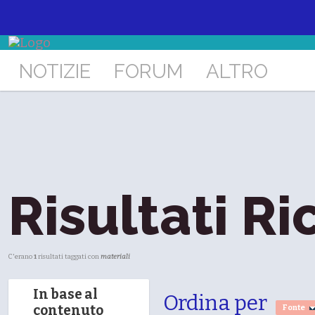
NOTIZIE
FORUM
ALTRO
Risultati Ri
C'erano
1
risultati taggati con
materiali
In base al
Ordina per
contenuto
Fonte