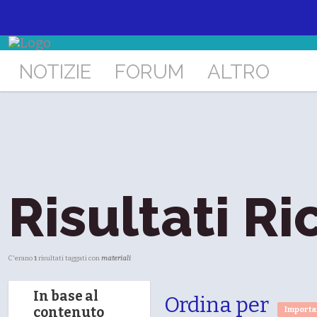
NOTIZIE
FORUM
ALTRO
Risultati Ri
C'erano
1
risultati taggati con
materiali
In base al
Ordina per
contenuto
Import