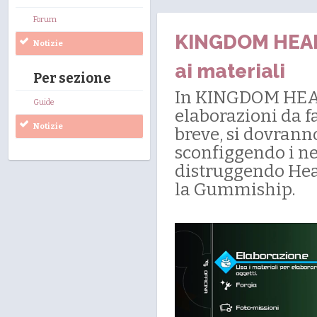
Forum
KINGDOM HEARTS
Notizie
ai materiali
Per sezione
In KINGDOM HEART
Guide
elaborazioni da f
Notizie
breve, si dovranno
sconfiggendo i nem
distruggendo Hear
la Gummiship.