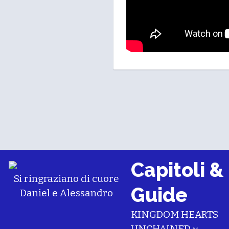
Capitoli &
Si ringraziano di cuore
Guide
Daniel
e
Alessandro
KINGDOM HEARTS
UNCHAINED χ