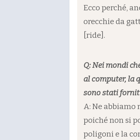
Ecco perché, an
orecchie da gat
[ride].
Q: Nei mondi ch
al computer, la q
sono stati forniti
A: Ne abbiamo 
poiché non si p
poligoni e la c