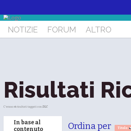
NOTIZIE
FORUM
ALTRO
Risultati Ri
C'erano
4
risultati taggati con
DLC
In base al
Ordina per
contenuto
Titolo