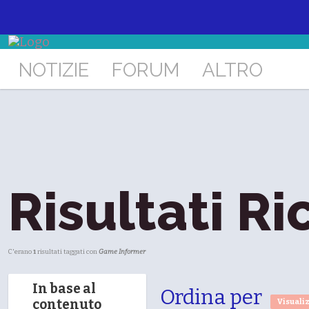
NOTIZIE
FORUM
ALTRO
Risultati Ri
C'erano
1
risultati taggati con
Game Informer
In base al
Ordina per
contenuto
Visuali