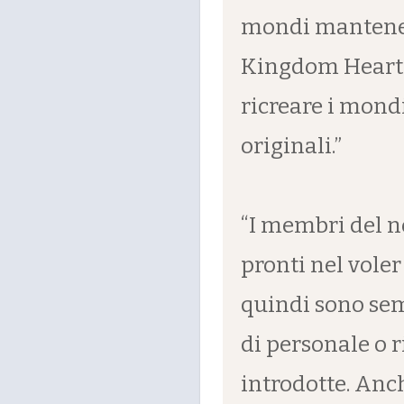
mondi mantenend
Kingdom Hearts
ricreare i mond
originali.”
“I membri del n
pronti nel vole
quindi sono sem
di personale o 
introdotte. Anch