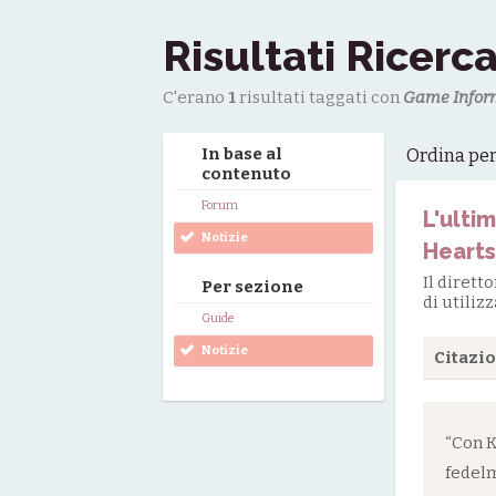
Risultati Ricerc
C'erano
1
risultati taggati con
Game Infor
In base al
Ordina pe
contenuto
Forum
L'ulti
Notizie
Hearts 
Il dirett
Per sezione
di utiliz
Guide
Notizie
Citazi
“Con K
fedelm