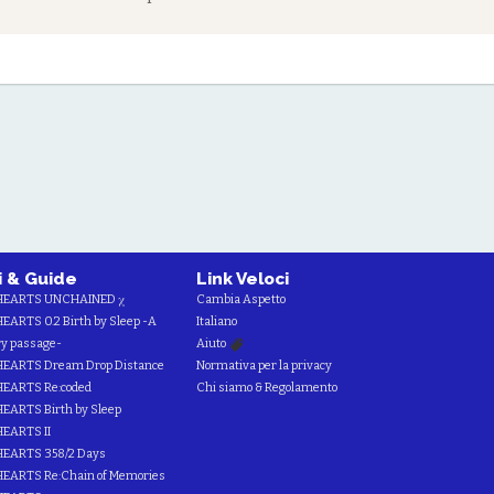
i & Guide
Link Veloci
HEARTS UNCHAINED χ
Cambia Aspetto
ARTS 0.2 Birth by Sleep -A
Italiano
y passage-
Aiuto
EARTS Dream Drop Distance
Normativa per la privacy
EARTS Re:coded
Chi siamo & Regolamento
ARTS Birth by Sleep
EARTS II
EARTS 358/2 Days
EARTS Re:Chain of Memories