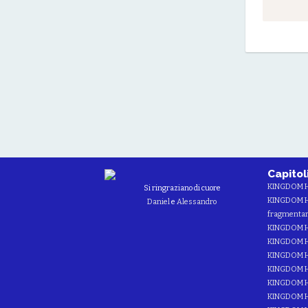
Capitol
KINGDOM 
Si ringraziano di cuore
KINGDOM HE
Daniel
e
Alessandro
fragmentar
KINGDOM H
KINGDOM H
KINGDOM HE
KINGDOM H
KINGDOM H
KINGDOM H