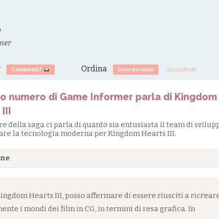
a
mer
r
Ordina
Commenti?
Decrescente
Ascendente
mo numero di Game Informer parla di Kingdom
III
ore della saga ci parla di quanto sia entusiasta il team di svilup
zare la tecnologia moderna per Kingdom Hearts III.
one
ingdom Hearts III, posso affermare di essere riusciti a ricrear
ente i mondi dei film in CG, in termini di resa grafica. In