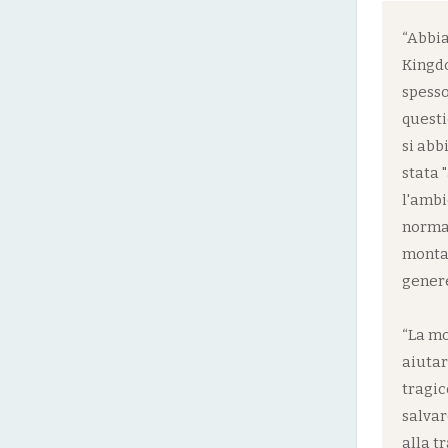
“Abbia
Kingdo
spesso
questi
si abb
stata 
l'ambi
normal
montag
genere 
“La mo
aiutar
tragic
salvar
alla t