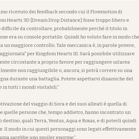
mo ricevuto dei feedback secondo cui il Flowmotion di
m Hearts 3D [Dream Drop Distance] fosse troppo libero e
 difficile da controllare, probabilmente perché il titolo in
one era su console portatile. Quindi ho voluto fare in modo ch
ia un maggiore controllo. Tale meccanica è, in parole povere,
"aggiornata" per Kingdom Hearts III. Sarà possibile utilizzare
ente circostante a proprio favore per raggiungere un'area
mente non raggiungibile o, ancora, si potrà correre su una
na durante una battaglia. Potete aspettarvi dinamiche del
in tutti i mondi visitabili.”
tivazione del viaggio di Sora e dei suoi alleati è quella di
e quelle persone che, tempo addietro, hanno incontrato un
o destino, quali Terra, Ventus, Aqua e Roxas, e di poterli quindi
e. Il modo in cui questi personaggi sono legati effettivamente
rama sarebbe uno spoiler enorme.”