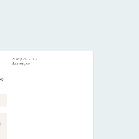
21 Aug 2017 11:12
da Everglow
po
e