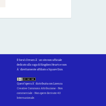
Il Sora's Dream Ã¨ un sito non ufficiale
dedicato alla saga di Kingdom Hearts e non
Ã¨ direttamente affiliato a Square Enix.
Quest'opera Ã¨ distribuita con Licenza
Creative Commons Attribuzione - Non
commerciale - Non opere derivate 4.0
Internazionale
.