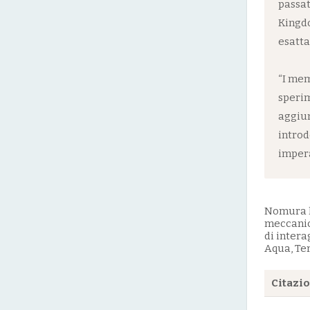
passat
Kingdo
esatta
“I mem
sperim
aggiun
introd
impera
Nomura ha
meccanica
di intera
Aqua, Ter
Citazi