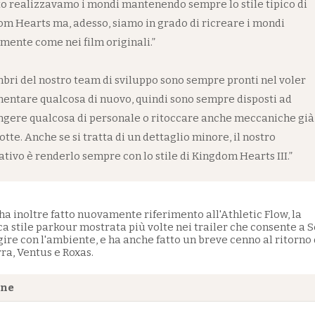
o realizzavamo i mondi mantenendo sempre lo stile tipico di
m Hearts ma, adesso, siamo in grado di ricreare i mondi
mente come nei film originali.”
bri del nostro team di sviluppo sono sempre pronti nel voler
entare qualcosa di nuovo, quindi sono sempre disposti ad
gere qualcosa di personale o ritoccare anche meccaniche già
otte. Anche se si tratta di un dettaglio minore, il nostro
tivo è renderlo sempre con lo stile di Kingdom Hearts III.”
 inoltre fatto nuovamente riferimento all'Athletic Flow, la
 stile parkour mostrata più volte nei trailer che consente a 
gire con l'ambiente, e ha anche fatto un breve cenno al ritorno 
ra, Ventus e Roxas.
one