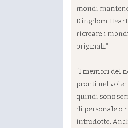
mondi mantenend
Kingdom Hearts
ricreare i mond
originali.”
“I membri del n
pronti nel vole
quindi sono sem
di personale o 
introdotte. Anch