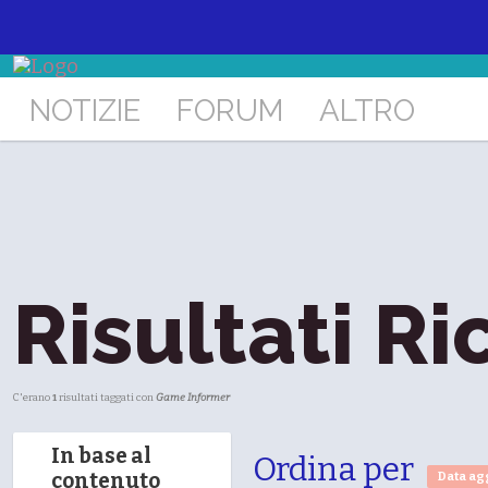
NOTIZIE
FORUM
ALTRO
Risultati Ri
C'erano
1
risultati taggati con
Game Informer
In base al
Ordina per
contenuto
Data ag