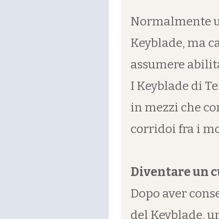
Normalmente un
Keyblade, ma c
assumere abilità
I Keyblade di T
in mezzi che co
corridoi fra i m
Diventare un c
Dopo aver conse
del Keyblade, un