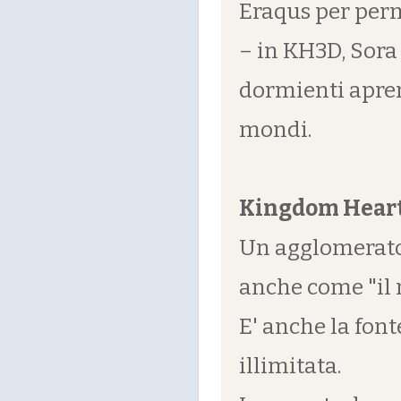
Eraqus per perme
– in KH3D, Sora
dormienti apren
mondi.
Kingdom Hear
Un agglomerato 
anche come "il r
E' anche la fon
illimitata.