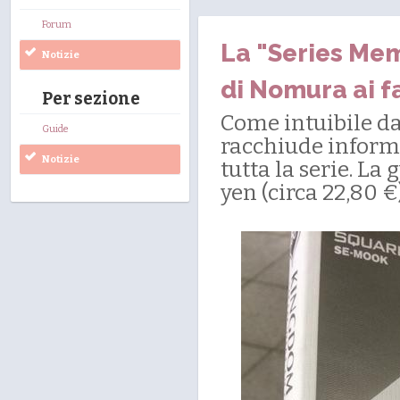
Forum
La "Series Mem
Notizie
di Nomura ai f
Per sezione
Come intuibile da
Guide
racchiude informa
Notizie
tutta la serie. La
yen (circa 22,80 €)