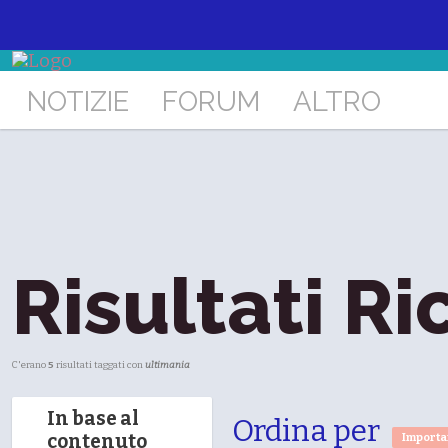
NOTIZIE
FORUM
ALTRO
Risultati Ri
C'erano
5
risultati taggati con
ultimania
In base al
Ordina per
contenuto
Import