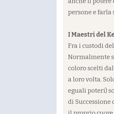
anche il potere 
persone e farla 
I Maestri del K
Fra i custodi de
Normalmente son
coloro scelti d
a loro volta. So
eguali poteri) 
di Successione 
il proprio cuore 