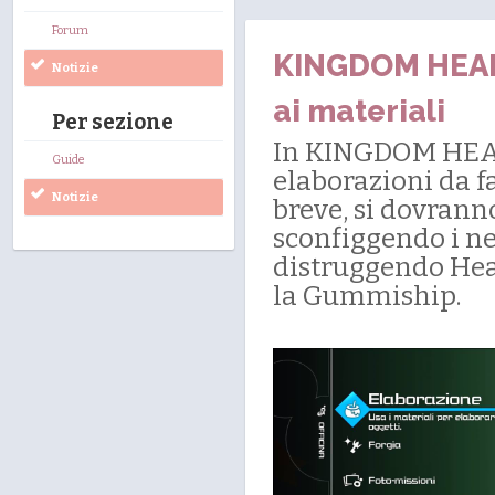
Forum
KINGDOM HEARTS
Notizie
ai materiali
Per sezione
In KINGDOM HEART
Guide
elaborazioni da f
Notizie
breve, si dovranno
sconfiggendo i nem
distruggendo Hear
la Gummiship.