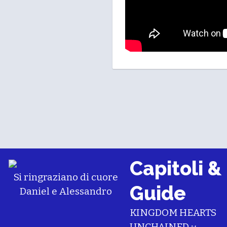
Capitoli &
Si ringraziano di cuore
Guide
Daniel
e
Alessandro
KINGDOM HEARTS
UNCHAINED χ