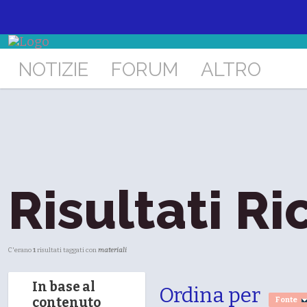
NOTIZIE
FORUM
ALTRO
Risultati Ri
C'erano
1
risultati taggati con
materiali
In base al
Ordina per
contenuto
Fonte