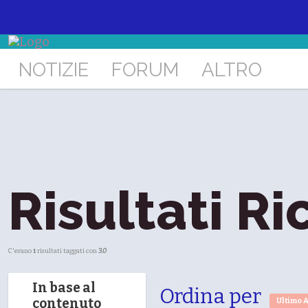
NOTIZIE
FORUM
ALTRO
Risultati Ri
C'erano
1
risultati taggati con
3.0
In base al
Ordina per
contenuto
Ultimo 