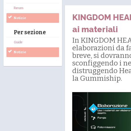
Forum
KINGDOM HEARTS
Notizie
ai materiali
Per sezione
In KINGDOM HEART
Guide
elaborazioni da f
Notizie
breve, si dovranno
sconfiggendo i nem
distruggendo Hear
la Gummiship.