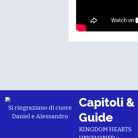
Capitoli &
Si ringraziano di cuore
Guide
Daniel
e
Alessandro
KINGDOM HEARTS
UNCHAINED χ