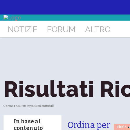
NOTIZIE
FORUM
ALTRO
Risultati Ri
C'erano
1
risultati taggati con
materiali
In base al
Ordina per
contenuto
Titolo