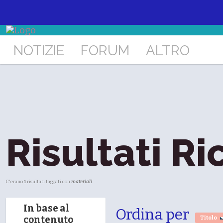
NOTIZIE
FORUM
ALTRO
Risultati Ri
C'erano
1
risultati taggati con
materiali
In base al
Ordina per
contenuto
Titolo