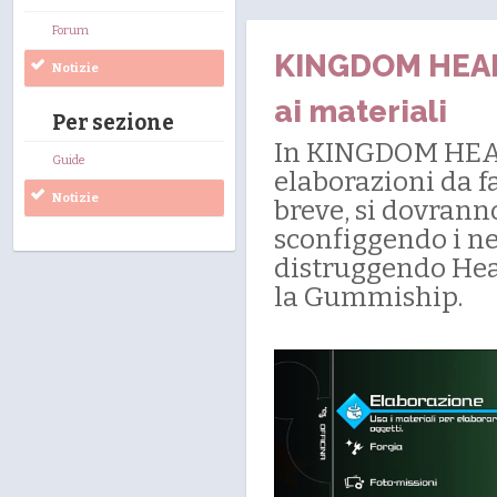
Forum
KINGDOM HEARTS
Notizie
ai materiali
Per sezione
In KINGDOM HEART
Guide
elaborazioni da f
Notizie
breve, si dovranno
sconfiggendo i nem
distruggendo Hear
la Gummiship.