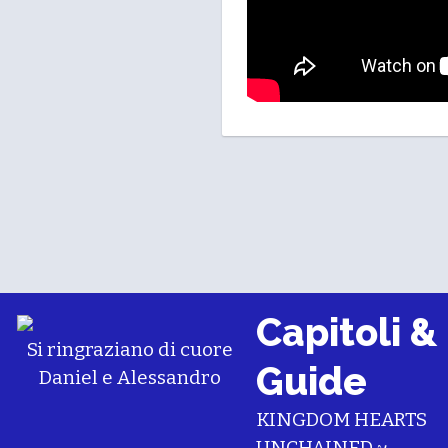
Capitoli &
Si ringraziano di cuore
Guide
Daniel
e
Alessandro
KINGDOM HEARTS
UNCHAINED χ