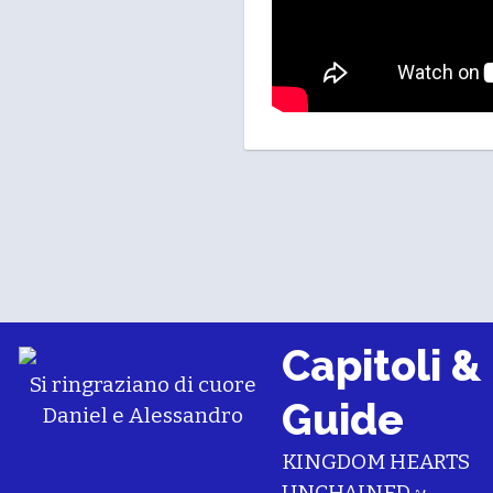
Capitoli &
Si ringraziano di cuore
Guide
Daniel
e
Alessandro
KINGDOM HEARTS
UNCHAINED χ