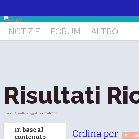
NOTIZIE
FORUM
ALTRO
Risultati Ri
C'erano
1
risultati taggati con
materiali
In base al
Ordina per
contenuto
Visuali