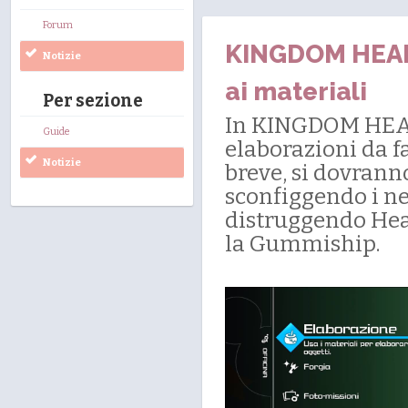
Forum
KINGDOM HEARTS
Notizie
ai materiali
Per sezione
In KINGDOM HEART
Guide
elaborazioni da f
Notizie
breve, si dovranno
sconfiggendo i nem
distruggendo Hear
la Gummiship.