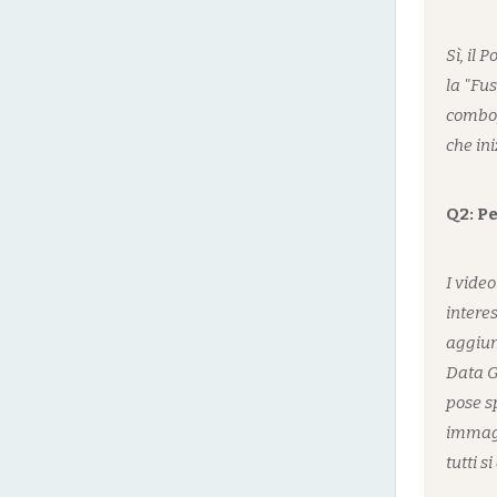
Sì, il
la "Fu
combo,
che in
Q2: Pe
I vide
intere
aggiun
Data G
pose sp
immagi
tutti 