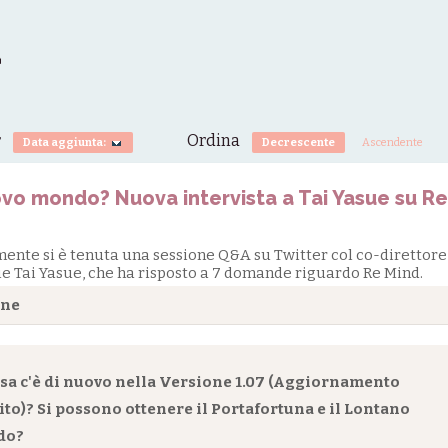
a
r
Ordina
Data aggiunta:
Decrescente
Ascendente
vo mondo? Nuova intervista a Tai Yasue su Re
ente si è tenuta una sessione Q&A su Twitter col co-direttore
ie Tai Yasue, che ha risposto a 7 domande riguardo Re Mind.
one
osa c'è di nuovo nella Versione 1.07 (Aggiornamento
ito)? Si possono ottenere il Portafortuna e il Lontano
do?