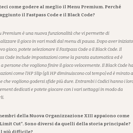
iteci come godere al meglio il Menu Premium. Perché
aggiunto il Fastpass Code e il Black Code?
u Premium è una nuova funzionalità che vi permette di
alizzare il gioco in vari modi dal menu di pausa. Dopo aver iniziato
o gioco, potete selezionare il Fastpass Code o il Black Code. Il
ss Code include impostazioni come la parata automatica ed è
 a persone che vogliono finire il gioco velocemente. Il Black Code h
azioni come l'HP Slip (gli HP diminuiscono col tempo) ed è mirato 
e che vogliono godersi sfide più dure. Entrambi i Codici hanno i lor
ement dedicati e potete giocare con i vari settaggi in modo da
li.
 membri della Nuova Organizzazione XIII appaiono come
Limit Cut". Sono diversi da quelli della storia principale?
il più difficile?