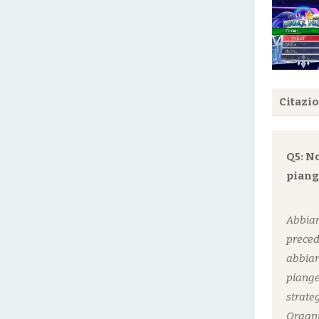
Citazi
Q5: No
piange
Abbiam
preced
abbiam
piange
strate
Organi