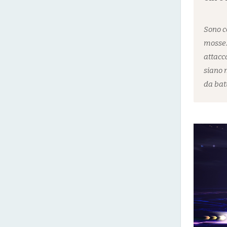
Sono c
mosse. 
attacc
siano m
da bat