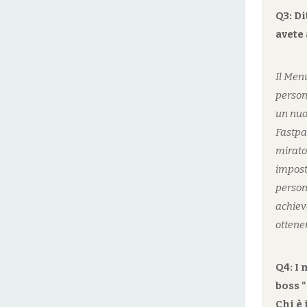
Q3: D
avete 
Il Men
person
un nuov
Fastpa
mirato
impost
person
achiev
ottener
Q4: I
boss "
Chi è 