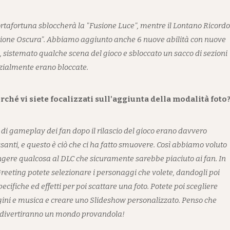
 Portafortuna sbloccherà la "Fusione Luce", mentre il Lontano Ricordo
sione Oscura". Abbiamo aggiunto anche 6 nuove abilità con nuove
 sistemato qualche scena del gioco e sbloccato un sacco di sezioni
izialmente erano bloccate.
rché vi siete focalizzati sull'aggiunta della modalità foto
o di gameplay dei fan dopo il rilascio del gioco erano davvero
ssanti, e questo è ciò che ci ha fatto smuovere. Così abbiamo voluto
gere qualcosa al DLC che sicuramente sarebbe piaciuto ai fan. In
reeting potete selezionare i personaggi che volete, dandogli poi
ecifiche ed effetti per poi scattare una foto. Potete poi scegliere
ni e musica e creare uno Slideshow personalizzato. Penso che
si divertiranno un mondo provandola!