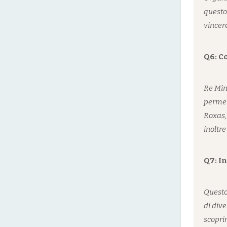
questo 
vincer
Q6: Co
Re Mind
permet
Roxas,
inoltr
Q7: In
Questo
di dive
scoprir