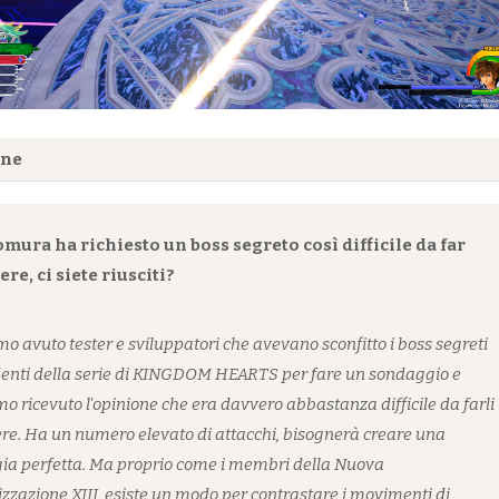
one
mura ha richiesto un boss segreto così difficile da far
re, ci siete riusciti?
o avuto tester e sviluppatori che avevano sconfitto i boss segreti
enti della serie di KINGDOM HEARTS per fare un sondaggio e
o ricevuto l'opinione che era davvero abbastanza difficile da farli
re. Ha un numero elevato di attacchi, bisognerà creare una
gia perfetta. Ma proprio come i membri della Nuova
zzazione XIII, esiste un modo per contrastare i movimenti di