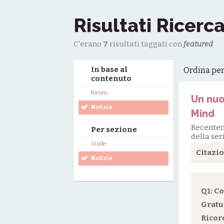
Risultati Ricerc
C'erano
7
risultati taggati con
featured
In base al
Ordina pe
contenuto
Forum
Un nuo
Notizie
Mind
Recentem
Per sezione
della ser
Guide
Citazi
Notizie
Q1: C
Gratu
Ricor