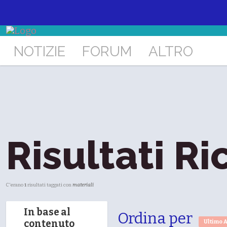
NOTIZIE
FORUM
ALTRO
Risultati Ri
C'erano
1
risultati taggati con
materiali
In base al
Ordina per
contenuto
Ultimo 