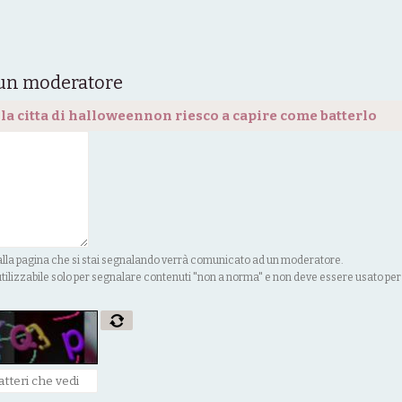
 un moderatore
il baubau nel piano della citta di halloweennon riesco a capire come batterlo
k alla pagina che si stai segnalando verrà comunicato ad un moderatore.
ilizzabile solo per segnalare contenuti "non a norma" e non deve essere usato per