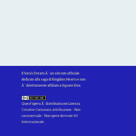
Il Sora's Dream Ã¨ un sito non ufficiale
dedicato alla saga di Kingdom Hearts e non
Ã¨ direttamente affiliato a Square Enix.
Quest'opera Ã¨ distribuita con Licenza
Creative Commons Attribuzione - Non
commerciale - Non opere derivate 4.0
Internazionale
.