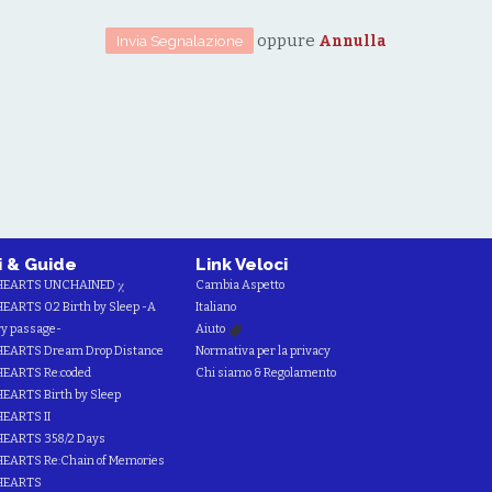
oppure
Annulla
i & Guide
Link Veloci
HEARTS UNCHAINED χ
Cambia Aspetto
ARTS 0.2 Birth by Sleep -A
Italiano
y passage-
Aiuto
EARTS Dream Drop Distance
Normativa per la privacy
EARTS Re:coded
Chi siamo & Regolamento
ARTS Birth by Sleep
EARTS II
EARTS 358/2 Days
EARTS Re:Chain of Memories
HEARTS