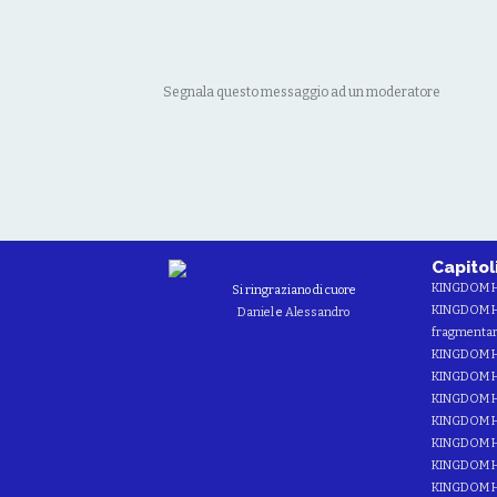
Segnala questo messaggio ad un moderatore
Capitol
KINGDOM 
Si ringraziano di cuore
KINGDOM HE
Daniel
e
Alessandro
fragmentar
KINGDOM H
KINGDOM H
KINGDOM HE
KINGDOM H
KINGDOM H
KINGDOM H
KINGDOM 