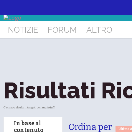
NOTIZIE
FORUM
ALTRO
Risultati Ri
C'erano
1
risultati taggati con
materiali
In base al
Ordina per
contenuto
Ultimo 