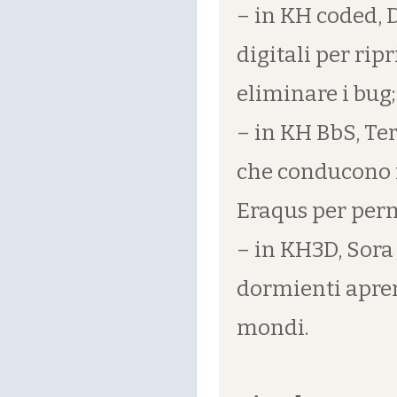
– in KH coded, 
digitali per ripr
eliminare i bug;
– in KH BbS, Te
che conducono n
Eraqus per perme
– in KH3D, Sora
dormienti apren
mondi.