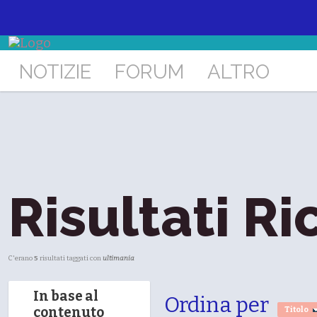
NOTIZIE
FORUM
ALTRO
Risultati Ri
C'erano
5
risultati taggati con
ultimania
In base al
Ordina per
contenuto
Titolo