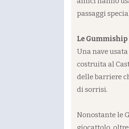
amici hanno us
passaggi special
Le Gummiship
Una nave usata p
costruita al Cast
delle barriere 
di sorrisi.
Nonostante le 
giocattolo, oltr