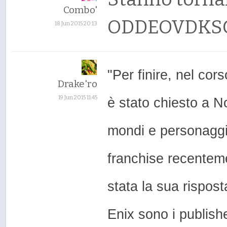
Combo'
ODDEOVDKSG
18 Jun 2015 20:13
"Per finire, nel cor
Drake'ro
19 Jun 2015 11:45
è stato chiesto a 
mondi e personaggi 
franchise recentem
stata la sua rispos
Enix sono i publishe