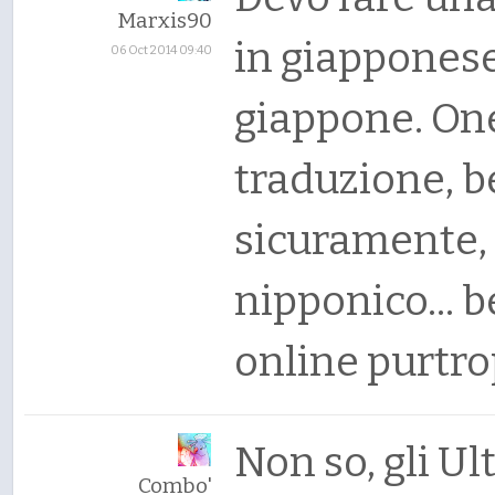
Marxis90
in giapponese
06 Oct 2014 09:40
giappone. On
traduzione, b
sicuramente, 
nipponico... 
online purtr
Non so, gli Ul
Combo'