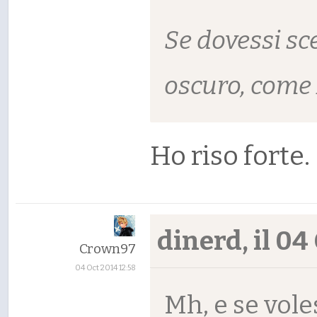
Se dovessi sce
oscuro, come
Ho riso forte.
dinerd, il 04 
Crown97
04 Oct 2014 12:58
Mh, e se vole