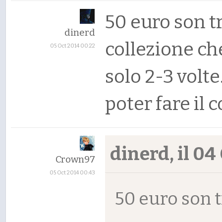
50 euro son t
dinerd
collezione ch
05 Oct 2014 00:22
solo 2-3 volt
poter fare il 
dinerd, il 04 
Crown97
05 Oct 2014 00:43
50 euro son 