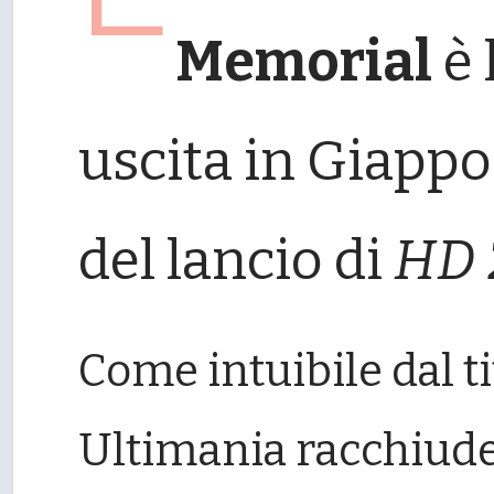
Memorial
è 
uscita in Giapp
del lancio di
HD 
Come intuibile dal t
Ultimania racchiude 