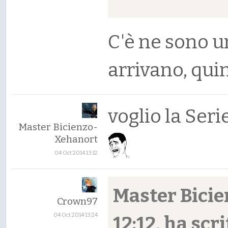
C'è ne sono u
arrivano, qui
voglio la Ser
Master Bicienzo-
Xehanort
04 Oct 2014 13:12
Master Bicie
Crown97
04 Oct 2014 13:24
12:12, ha scri