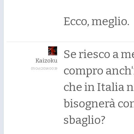
Ecco, meglio.
Se riesco a m
Kaizoku
compro anch'i
05 Oct 2014 00:19
che in Italia 
bisognerà com
sbaglio?