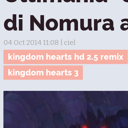
di Nomura a
04 Oct 2014 11:08 | ciel
kingdom hearts hd 2.5 remix
kingdom hearts 3